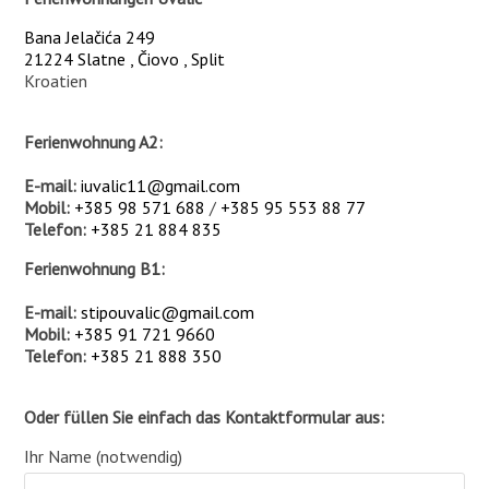
Bana Jelačića 249
21224 Slatne , Čiovo , Split
Kroatien
Ferienwohnung A2:
E-mail:
iuvalic11@gmail.com
Mobil:
+385 98 571 688
/
+385 95 553 88 77
Telefon:
+385 21 884 835
Ferienwohnung B1:
E-mail:
stipouvalic@gmail.com
Mobil:
+385 91 721 9660
Telefon:
+385 21 888 350
Oder füllen Sie einfach das Kontaktformular aus:
Ihr Name (notwendig)